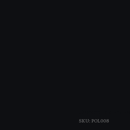
Стикерпак Ведь
SKU:
POL008