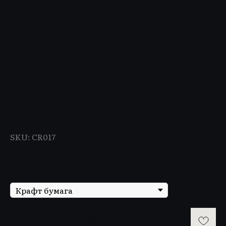
Брошка Сердце
SKU:
CR017
р.
600
Упаковка
В КОРЗИНУ